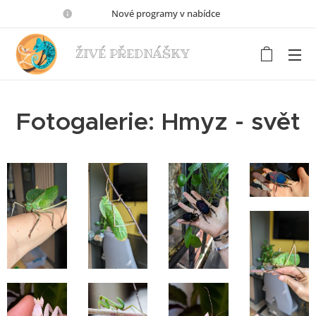
🦋🦗🐢Nové programy v nabídce🐍🐕‍🦺🐸
ŽIVÉ PŘEDNÁŠKY
Fotogalerie: Hmyz - svět