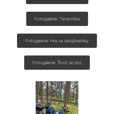
Fotogalerie: Teraristika
Fotogalerie: Hra na obojživelníky
Fotogalerie: Život se psy