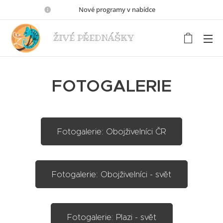
🦋🦗🐢Nové programy v nabídce🐍🐕‍🦺🐸
ŽIVÉ PŘEDNÁŠKY
FOTOGALERIE
Fotogalerie: Obojživelníci ČR
Fotogalerie: Obojživelníci - svět
Fotogalerie: Plazi - svět