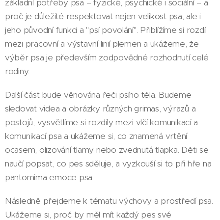
základní potřeby psa – fyzické, psychické i sociální – a
proč je důležité respektovat nejen velikost psa, ale i
jeho původní funkci a "psí povolání". Přiblížíme si rozdíl
mezi pracovní a výstavní linií plemen a ukážeme, že
výběr psa je především zodpovědné rozhodnutí celé
rodiny.
Další část bude věnována řeči psího těla. Budeme
sledovat videa a obrázky různých grimas, výrazů a
postojů, vysvětlíme si rozdíly mezi vlčí komunikací a
komunikací psa a ukážeme si, co znamená vrtění
ocasem, olizování tlamy nebo zvednutá tlapka. Děti se
naučí popsat, co pes sděluje, a vyzkouší si to při hře na
pantomima emoce psa.
Následně přejdeme k tématu výchovy a prostředí psa.
Ukážeme si, proč by měl mít každý pes své