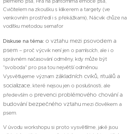
plemeno psa, Hra na pantomima emoce psa,
Cvičitelem na zkoušku s klikerem a targety (ve
venkovním prostředí i s překážkami), Nácvik chůze na
vodítku metodou semafor
o vztahu mezi psovodem a
Diskuse na téma:
psem
– proč výcvik není jen o pamlscích, ale i o
správném načasování odměny, kdy může být
"svoboda" pro psa tou největší odměnou.
základních cviků, rituálů a
Vysvětlujeme význam
socializace
, které nejsou jen o poslušnosti, ale
prevenci problémového chování a
především o
budování bezpečného vztahu
mezi člověkem a
psem.
V úvodu workshopu si proto vysvětlíme, jaké jsou