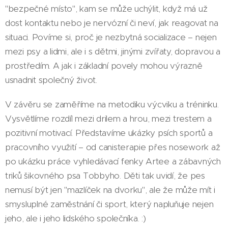
"bezpečné místo", kam se může uchýlit, když má už
dost kontaktu nebo je nervózní či neví, jak reagovat na
situaci. Povíme si, proč je nezbytná socializace – nejen
mezi psy a lidmi, ale i s dětmi, jinými zvířaty, dopravou a
prostředím. A jak i základní povely mohou výrazně
usnadnit společný život.
V závěru se zaměříme na metodiku výcviku a tréninku.
Vysvětlíme rozdíl mezi drilem a hrou, mezi trestem a
pozitivní motivací. Představíme ukázky psích sportů a
pracovního využití – od canisterapie přes nosework až
po ukázku práce vyhledávací fenky Artee a zábavných
triků šikovného psa Tobbyho. Děti tak uvidí, že pes
nemusí být jen "mazlíček na dvorku", ale že může mít i
smysluplné zaměstnání či sport, který napluňuje nejen
jeho, ale i jeho lidského společníka. :)