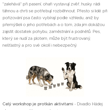
"zalehává" při pasení, ohaři vystavují zvěř, husky rádi
táhnou a chrti se potřebují rozběhnout. Přesto si lidé při
pořizování psa často vybírají podle vzhledu, aniž by
přemýšleli o jeho potřebách a o tom, zda jim dokážou
zajistit dostatek pohybu, zaměstnání a podnětů. Pes,
který se nudí za plotem, může být frustrovaný,
nešťastný a pro své okolí i nebezpečný.
Celý workshop je protkán aktivitami
- Divadlo Hádej