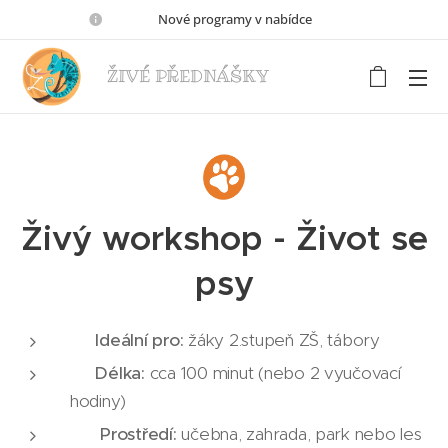
🦋🦗🐢Nové programy v nabídce🐍🐕‍🦺🐸
ŽIVÉ PŘEDNÁŠKY
Živý workshop - Život se
psy
🎯
Ideální pro:
žáky 2.stupeň ZŠ, tábory
⏱️
Délka:
cca 100 minut (nebo 2 vyučovací
hodiny)
📍
Prostředí:
učebna, zahrada, park nebo les