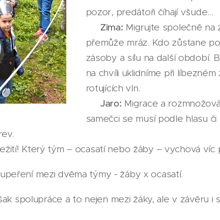
pozor, predátoři číhají všude…
❄️
Zima:
Migrujte společně na z
přemůže mráz. Kdo zůstane poz
zásoby a sílu na další období.
na chvíli uklidníme při líbezné
rotujících vln.
🌸
Jaro:
Migrace a rozmnožován
samečci se musí podle hlasu či t
rev.
řežití! Který tým – ocasatí nebo žáby – vychová víc
soupeření mezi dvěma týmy - žáby x ocasatí.
ak spolupráce a to nejen mezi žáky, ale v závěru i s