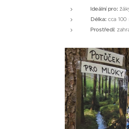
🎯
Ideální pro:
žáky
⏱️
Délka:
cca 100 
📍
Prostředí:
zahr