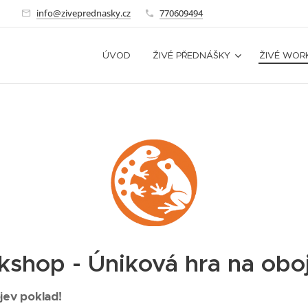
🐸
info@ziveprednasky.cz
770609494
ÚVOD
ŽIVÉ PŘEDNÁŠKY
ŽIVÉ WOR
kshop - Úniková hra na oboj
bjev poklad!