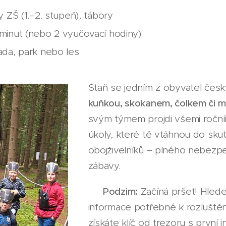
 ZŠ (1.–2. stupeň), tábory
minut (nebo 2 vyučovací hodiny)
ada, park nebo les
Staň se jedním z obyvatel česk
kuňkou, skokanem, čolkem či 
svým týmem projdi všemi ročním
úkoly, které tě vtáhnou do sku
obojživelníků – plného nebezpe
zábavy.
🍂
Podzim:
Začíná pršet! Hledej
informace potřebné k rozluštění
získáte klíč od trezoru s první i