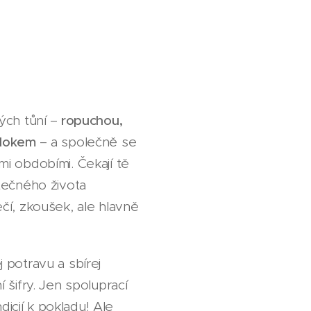
ých tůní –
ropuchou,
mlokem
– a společně se
i obdobími. Čekají tě
tečného života
čí, zkoušek, ale hlavně
 potravu a sbírej
 šifry. Jen spoluprací
ndicií k pokladu! Ale