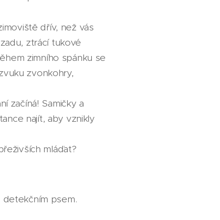
imoviště dřív, než vás
adu, ztrácí tukové
 Během zimního spánku se
m zvuku zvonkohry,
í začíná! Samičky a
ance najít, aby vznikly
 přeživších mláďat?
 detekčním psem.🐕‍🦺