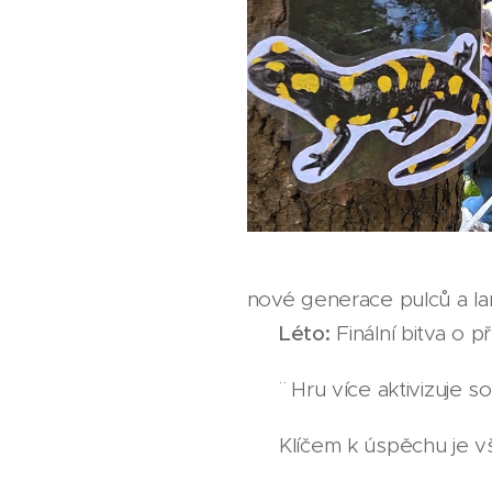
nové generace pulců a la
☀️
Léto:
Finální bitva o p
🎲¨ Hru více aktivizuje 
💚 Klíčem k úspěchu je vš